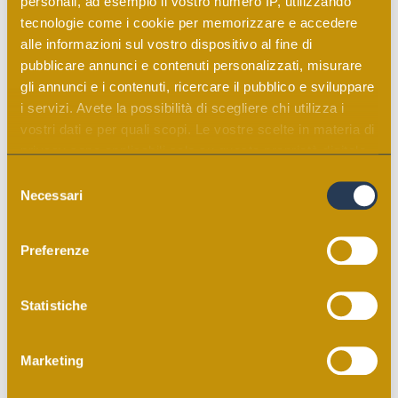
personali, ad esempio il vostro numero IP, utilizzando
tecnologie come i cookie per memorizzare e accedere
alle informazioni sul vostro dispositivo al fine di
Vellutata di ceci
pubblicare annunci e contenuti personalizzati, misurare
gli annunci e i contenuti, ricercare il pubblico e sviluppare
i servizi. Avete la possibilità di scegliere chi utilizza i
vostri dati e per quali scopi. Le vostre scelte in materia di
privacy sono applicabili solo su questa proprietà digitale
in cui avete effettuato le vostre scelte. È possibile
Selezione
modificare o revocare il proprio consenso in qualsiasi
Necessari
del
momento dalla Dichiarazione sui cookie o facendo clic
consenso
sull'icona di attivazione della privacy.
Preferenze
Con il tuo consenso, vorremmo anche:
raccogliere informazioni sulla tua posizione
Statistiche
geografica, con un'approssimazione di qualche
metro,
Zuppa di cipolle
Marketing
Identificare il tuo dispositivo, scansionandolo
attivamente alla ricerca di caratteristiche specifiche