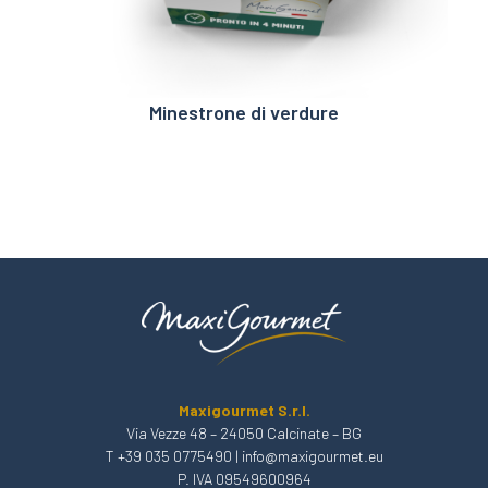
Minestrone di verdure
Maxigourmet S.r.l.
Via Vezze 48 – 24050 Calcinate – BG
T +39 035 0775490
|
info@maxigourmet.eu
P. IVA 09549600964