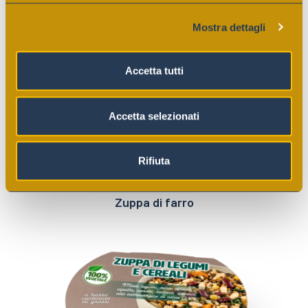
(impronte digitali).
Mostra dettagli
Approfondisci come vengono elaborati i tuoi dati personali
e imposta le tue preferenze nella
sezione dettagli
. Puoi
modificare o ritirare il tuo consenso in qualsiasi momento
Accetta tutti
dalla Dichiarazione sui cookie.
Utilizziamo i cookie per personalizzare contenuti ed
Accetta selezionati
annunci, per fornire funzionalità dei social media e per
analizzare il nostro traffico. Condividiamo inoltre
informazioni sul modo in cui utilizza il nostro sito con i
Rifiuta
nostri partner che si occupano di analisi dei dati web,
pubblicità e social media, i quali potrebbero combinarle
Zuppa di farro
con altre informazioni che ha fornito loro o che hanno
raccolto dal suo utilizzo dei loro servizi.