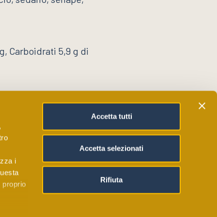
g, Carboidrati 5,9 g di
per il riscaldamento del
Accetta tutti
,
tro
Accetta selezionati
izza i
questa
Rifiuta
l proprio