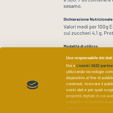
sesamo.
Dichiarazione Nutrizionale
Valori medi per 100g Ene
cui zuccheri 4,1 g, Prot
Modalità di utilizzo
Aprire la confezione e 
Uso responsabile dei dati
prodotto.
Noi e
i nostri 1022 partne
utilizzando tecnologie com
dispositivo al fine di pubb
contenuti, ricercare il pubbl
vostri dati e per quali sco
proprietà digitale in cui av
consenso in qualsiasi mome
attivazione della privacy.