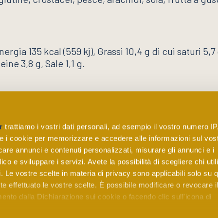
rgia 135 kcal (559 kj), Grassi 10,4 g di cui saturi 5,7 
eine 3,8 g, Sale 1,1 g.
riscaldare il prodotto. Non utilizzare la confezione 
r
trattiamo i vostri dati personali, ad esempio il vostro numero IP
e i cookie per memorizzare e accedere alle informazioni sul vos
licare annunci e contenuti personalizzati, misurare gli annunci e i
ico e sviluppare i servizi. Avete la possibilità di scegliere chi util
pi. Le vostre scelte in materia di privacy sono applicabili solo su 
ete effettuato le vostre scelte. È possibile modificare o revocare i
Maxigourmet S.r.l.
nto dalla Dichiarazione sui cookie o facendo clic sull'icona di
Via Vezze 48 – 24050 Calcinate – BG
T +39 035 0775490
|
info@maxigourmet.eu