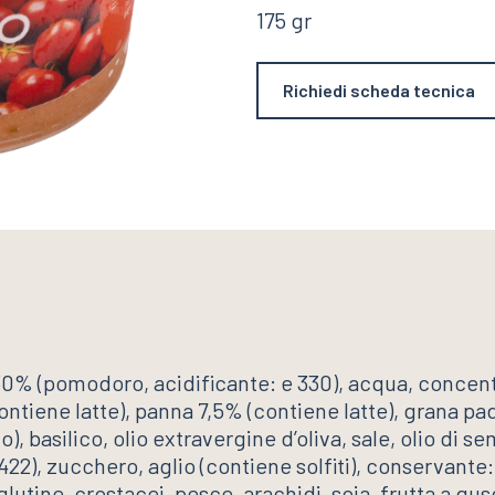
175 gr
sco sono obbligatori
attamento dei dati personali
.
Richiedi scheda tecnica
0% (pomodoro, acidificante: e 330), acqua, concen
ontiene latte), panna 7,5% (contiene latte), grana pad
), basilico, olio extravergine d’oliva, sale, olio di s
422), zucchero, aglio (contiene solfiti), conservante
utine, crostacei, pesce, arachidi, soia, frutta a gu