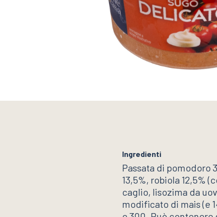
* I campi contrassegnati da asteri
Ho preso visione e accetto il
tr
Ingredienti
Passata di pomodoro 3
13,5%, robiola 12,5% (c
caglio, lisozima da uovo
modificato di mais (e 1
e 300. Può contenere gl