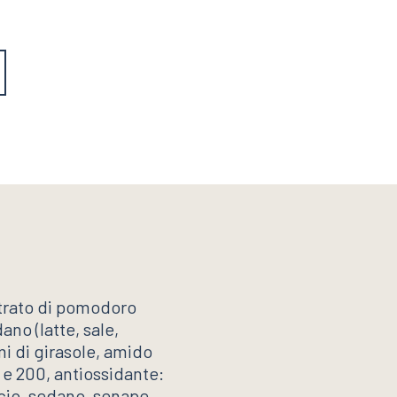
trato di pomodoro
ano (latte, sale,
emi di girasole, amido
: e 200, antiossidante:
scio, sedano, senape,