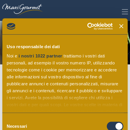
Uso responsabile dei dati
Noi e
i nostri 1022 partner
trattiamo i vostri dati
personali, ad esempio il vostro numero IP, utilizzando
tecnologie come i cookie per memorizzare e accedere
alle informazioni sul vostro dispositivo al fine di
News
pubblicare annunci e contenuti personalizzati, misurare
gli annunci e i contenuti, ricercare il pubblico e sviluppare
i servizi. Avete la possibilità di scegliere chi utilizza i
vostri dati e per quali scopi. Le vostre scelte in materia di
Tutte le ultime novità dal mondo MaxiGourmet, a
privacy sono applicabili solo su questa proprietà digitale
portata di clic.
in cui avete effettuato le vostre scelte. È possibile
Selezione
modificare o revocare il proprio consenso in qualsiasi
Necessari
del
Leggi le news e resta aggiornato sui nostri marchi e prodotti, con